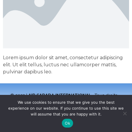
Vol cargo
Evacuation Sanitaire
Prospection géophysique
Autres missions
Lorem ipsum dolor sit amet, consectetur adipiscing
elit. Ut elit tellus, luctus nec ullamcorper mattis,
pulvinar dapibus leo.
© 2023 |
AIR SARADA INTERNATIONAL
. Tous droits
réservés.
We use cookies to ensure that we give you the best
experience on our website. If you continue to use this site we
Conception
:
GBTC
will assume that you are happy with it.
Ok