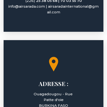
(226)
25 38 05 68 | 70 03 55 70
info@airsarada.com
|
airsaradainternational@gm
ail.com
ADRESSE :
Ouagadougou - Rue
Patte d'oie
BURKINA FASO