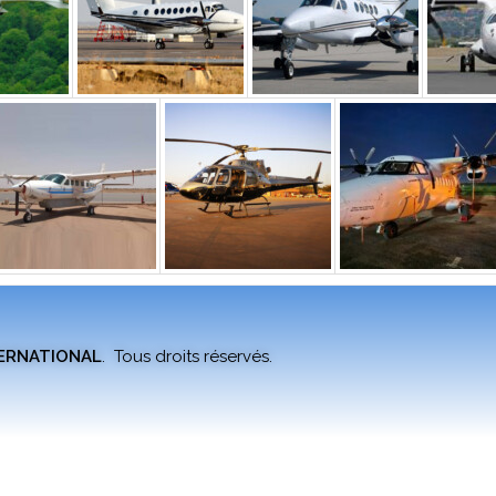
TERNATIONAL
. Tous droits réservés.